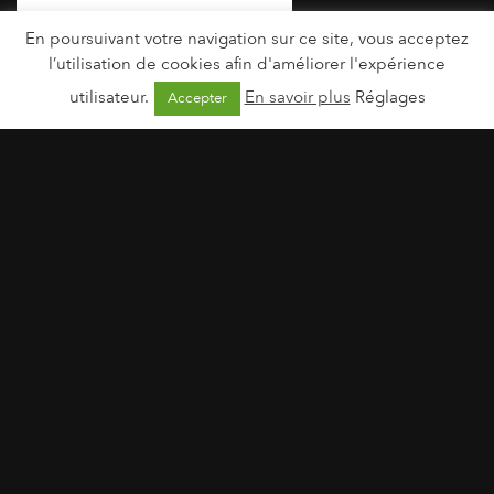
En poursuivant votre navigation sur ce site, vous acceptez
l’utilisation de cookies afin d'améliorer l'expérience
utilisateur.
En savoir plus
Réglages
Accepter
Vanille & Monoï | juin 2014
Visuels et PDF