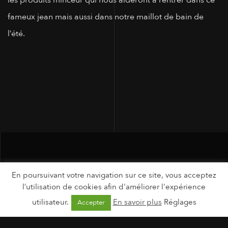
fameux jean mais aussi dans notre maillot de bain de
l’été.
En poursuivant votre navigation sur ce site, vous acceptez
l’utilisation de cookies afin d'améliorer l'expérience
utilisateur.
En savoir plus
Réglages
Accepter
MENTIONS LÉGALES