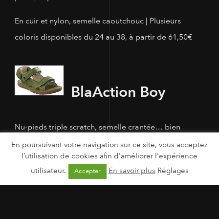
En cuir et nylon, semelle caoutchouc | Plusieurs
coloris disponibles du 24 au 38, à partir de 61,50€
Bla
Action Boy
Nu-pieds triple scratch, semelle crantée… bien
chaussé en Noël = 0 faux pas cet été.
En poursuivant votre navigation sur ce site, vous acceptez
l’utilisation de cookies afin d'améliorer l'expérience
En cuir doublé peau, semelle crantée caoutchouc |
utilisateur.
En savoir plus
Réglages
Accepter
Plusieurs coloris disponibles du 24 au 38, à partir de
73€